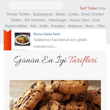
Arama:
Tarif Türleri:
Ana
Yemek Tarifleri
,
Başlangıçlar
,
Börek
,
Çorba
,
Deniz Ürünleri
Tarifleri
,
Etli Yemekler
,
Hamburger
,
Hamur İşleri
,
Hızlı
Atıştırmalıklar
,
Kek
,
Köfte
,
Kurabiye
,
Makarna
,
Meze
,
Pilav
En Çok Oylananlar
Boston Salata Tarifi
Salatamızı hazırlamak için göbek
marulumuzu...
Günün En İyi
Tarifleri