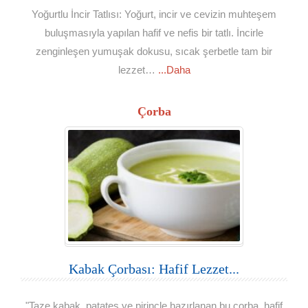
Yoğurtlu İncir Tatlısı: Yoğurt, incir ve cevizin muhteşem
buluşmasıyla yapılan hafif ve nefis bir tatlı. İncirle
zenginleşen yumuşak dokusu, sıcak şerbetle tam bir
lezzet…
...Daha
Çorba
Kabak Çorbası: Hafif Lezzet...
"Taze kabak, patates ve pirinçle hazırlanan bu çorba, hafif