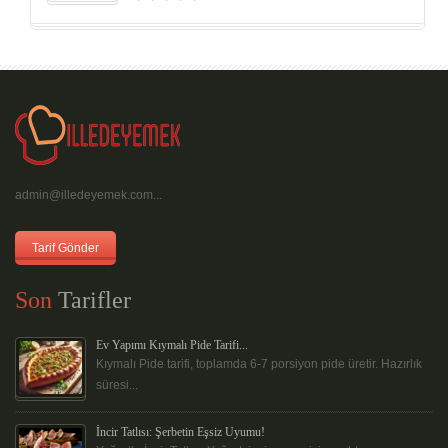
admin@illedeyemek.com...
Tarif Gönder
Son
Tarifler
Ev Yapımı Kıymalı Pide Tarifi...
Kıymalı Pide tarifi, toplamda 6-7 porsiyon pide üretir. Hazırlık
süresi...
İncir Tatlısı: Şerbetin Eşsiz Uyumu!